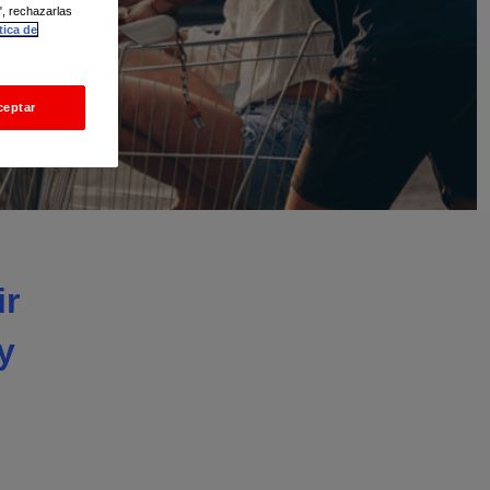
", rechazarlas
tica de
ceptar
ir
y