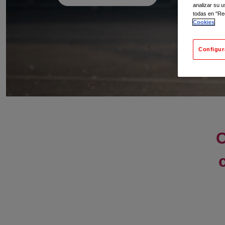
analizar su 
todas en "Re
Cookies
Configur
C