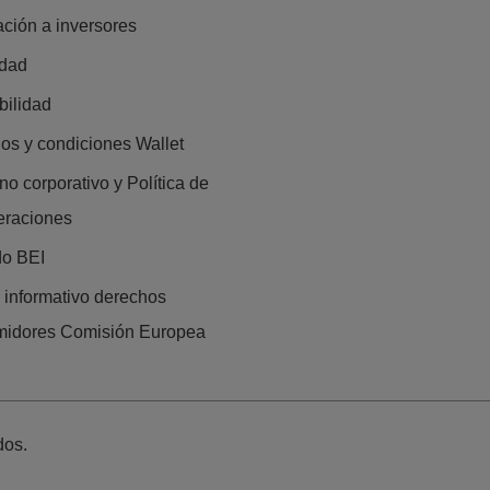
ación a inversores
idad
bilidad
os y condiciones Wallet
no corporativo y Política de
eraciones
do BEI
o informativo derechos
midores Comisión Europea
dos.