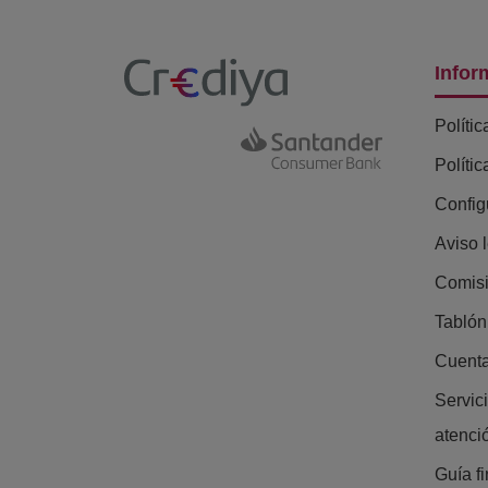
Infor
Polític
Políti
Config
Aviso 
Comisi
Tablón
Cuenta
Servic
atenció
Guía f