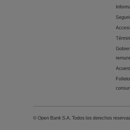
Inform
Segur
Accesi
Términ
Gobier
remun
Acuer
Follet
consu
© Open Bank S.A. Todos los derechos reserva