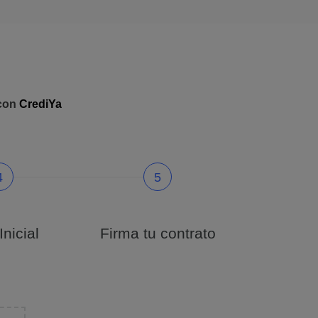
 con
CrediYa
4
5
nicial
Firma tu contrato