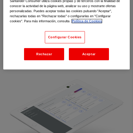
Santander Consumer utiliza cookies propias y de terceros con la finalidad de
etc…
conocer la actividad de la página web, analizar su uso y mostrarte ofertas
personalizadas. Puedes aceptar todas las cookies pulsando "Aceptar",
Ir al Área de Clientes
rechazarlas todas en "Rechazar todas" o configurarlas en "Configurar
cookies". Para más información, consulta
Política de Cookies
Configurar Cookies
Rechazar
Aceptar