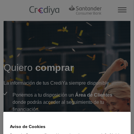
Quiero
comprar
La información de tus CrediYa siempre disponible
Ponemos a tu disposición un
Área de Clientes
donde podrás acceder al seguimiento de tu
financiación.
Podrás
consultar
las cuotas pagadas y las que
Aviso de Cookies
te quedan por pagar, modificar el medio de pago,